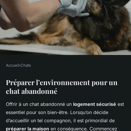
Accueil
›
Chats
CHATS
Préparer l’environnement pour un
Comment préparer sa maison
chat abandonné
pour accueillir un chat
abandonné
Offrir à un chat abandonné un
logement sécurisé
est
essentiel pour son bien-être. Lorsqu’on décide
Wassim
•
6 décembre 2024
•
6 min de lecture
d’accueillir un tel compagnon, il est primordial de
préparer la maison
en conséquence. Commencez