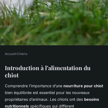
Accueil
›
Chiens
CHIENS
Introduction à l’alimentation du
Alimentation du chiot: Que
chiot
doit-il manger?
Comprendre l’importance d’une
nourriture pour chiot
Wassim
•
6 décembre 2024
•
9 min de lecture
bien équilibrée est essentiel pour les nouveaux
propriétaires d’animaux. Les chiots ont des
besoins
nutritionnels
spécifiques qui diffèrent