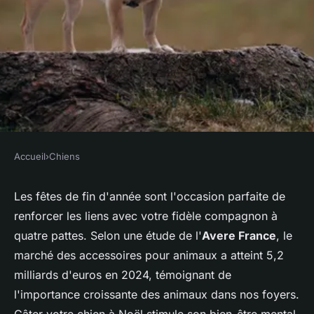
Accueil
›
Chiens
CHIENS
Idées de cadeaux de noël
Les fêtes de fin d'année sont l'occasion parfaite de
renforcer les liens avec votre fidèle compagnon à
incontournables pour votre
quatre pattes. Selon une étude de l'
Avere France
, le
chien
marché des accessoires pour animaux a atteint 5,2
milliards d'euros en 2024, témoignant de
Wassim
•
8 novembre 2025
•
6 min de lecture
l'importance croissante des animaux dans nos foyers.